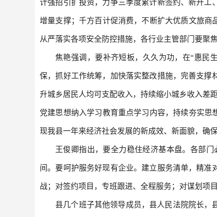
计强招引扩投资，力争三季度累计新签约、新开工
增量支撑；千方百计促消费，不断扩大优质文旅商
从严落实各项安全防控措施，各行业主管部门要聚
焦艳强调，要补齐短板，久久为功，在“惠民
保，抓好工作统筹，加快落实整改措施，完善支撑
升城乡居民人均可支配收入，持续缩小城乡收入差距
党建思想纳入学习教育重点学习内容，持续夯实思
现我县一年来经济社会发展的新成效、新面貌，确
王俊卿指出，要全力稳住经济基本盘。各部门
间。要呵护服务好现有企业。建立服务清单，精准
战；对签约项目，专班跟进、全程服务；对谋划项
县几个班子其他领导成员，县人民法院院长，