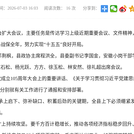
2026-07-03 16:03
阅读次数：
16
次
分享到：
委会扩大会议，主要任务是传达学习上级近期重要会议、文件精神
战保全年，努力实现“十五五”良好开局。
邱荆枫，县政协主席程洪全，县委副书记李国金，安徽小岗干部
陈石松、杨光跃、方方、徐玉松、林安然、徐礼超出席会议。
成立105周年大会上的重要讲话、《关于学习贯彻习近平党建
导分别就有关工作进行了通报和安排部署。
承上启下、弥补缺口、积蓄后劲的关键期，全县上下必须绷紧
础。
展”上持续攻坚。要千方百计稳增长，推动各项经济指标稳步回升