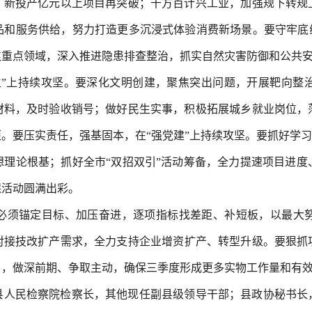
、新投产亿元以上项目再突破；千方百计兴工业，加强规下转规
品和服务供给，努力打造更多沉浸式体验消费新场景。要守牢底线
焦重点领域，深入推进隐患排查整治，抓实自然灾害防御和公共
生”上持续攻坚。要深化文明创建，聚焦突出问题，开展靶向整
材料，及时验收销号；做好民生实事，积极拓展城乡就业岗位，
。要压实责任，强基固本，在“强党建”上持续攻坚。要抓好学习
想理论根基；抓好全市“双招双引”活动筹备，全力提速项目进度
保活动圆满出彩。
必须锚定目标、加压奋进，逐项指标找差距、补短板，以最大
对接技改扩产需求，全力支持企业增资扩产、转型升级。要狠抓
目，做深前期、争取主动，确保三季度形成更多实物工作量和有
县人民检察院检察长，其他现任副县级领导干部；县政协秘书长