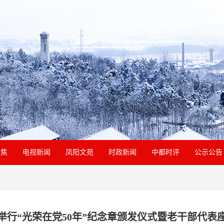
聚焦
电视新闻
凤阳文苑
时政新闻
中都时评
公示公告
举行“光荣在党50年”纪念章颁发仪式暨老干部代表