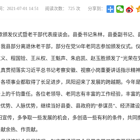
2021-07-01 14:51
阅读次数：
725
次
分享到：
”纪念章颁发仪式暨老干部代表座谈会。县委书记朱林，县委副书记
我县部分离退休老干部，部分在党50年老同志参加颁发仪式。
义、程国铨、王从权、王魁声、朱启凯、赵玉胜颁发了“光荣在党
认真贯彻落实习近平总书记考察安徽、视察小岗重要讲话指示精
各项事业都取得了长足进步，凤阳迎来了发展的跨越期。今年是
身上的千钧重任。各位老领导、老同志有丰富的工作经验，丰富
势、人脉优势，继续当好县委、县政府的“参谋员”、经济建设的
凤阳宣传，多争取一些发展的机会，多创造一些有利的条件，共同
、献余热、作贡献。