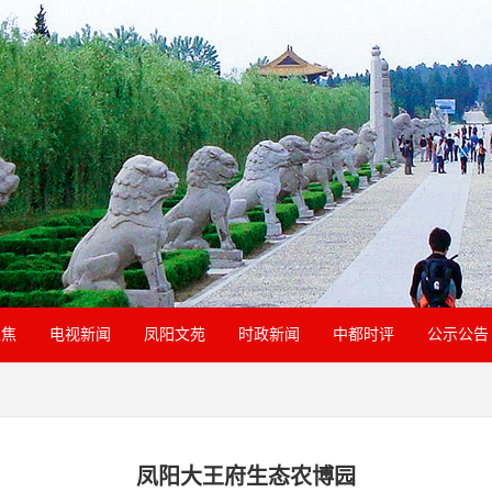
聚焦
电视新闻
凤阳文苑
时政新闻
中都时评
公示公告
凤阳大王府生态农博园