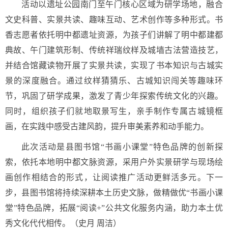
活动以遗址公园南门至午门核心区域为研学场地，融合
文史科普、实景共读、趣味互动、艺术创作等多种形式。书
香志愿者依托明中都遗址资源，为孩子们讲解了明中都建都
典故、午门建筑形制、传统祥瑞纹样及城墙古法营造技艺，
并结合馆藏读物开展了实景共读，实现了书本知识与古城实
景的深度融合。通过纹样猜猜乐、古城知识闯关等趣味环
节，巩固了研学成果，激发了青少年探索传统文化的兴趣。
同时，组织孩子们就地取景写生，亲手制作专属古城镜框
画，在实践中感受古建风韵，提升审美素养和动手能力。
此次活动是县图书馆“书画小课堂”特色品牌的创新探
索，依托本地明中都文脉资源，采用户外实景研学与现场绘
画创作相结合的形式，让阅读推广活动更鲜活多元。下一
步，县图书馆将持续深耕本土历史文脉，做精做优“书画小课
堂”特色品牌，拓展“阅读+”公共文化服务内涵，助力本土优
秀文化代代相传。
（史月 周洁）