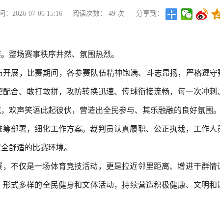
2026-07-06 15:16
阅读次数：
49
次
分享到：
赛。整场赛事秩序井然、氛围热烈。
伍开展，比赛期间，各参赛队伍精神饱满、斗志昂扬，严格遵守赛
契配合、敢打敢拼，攻防转换迅速、传球衔接流畅，每一次冲刺
威，欢声笑语此起彼伏，营造出全民参与、其乐融融的良好氛围
统筹部署，细化工作方案。裁判员认真履职、公正执裁，工作人
安全舒适的比赛环境。
赛，不仅是一场体育竞技活动，更是拉近邻里距离、增进干群情
、形式多样的全民健身和文体活动，持续营造积极健康、文明和