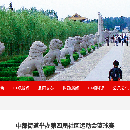
聚焦
电视新闻
凤阳文苑
时政新闻
中都时评
公示公告
中都街道举办第四届社区运动会篮球赛