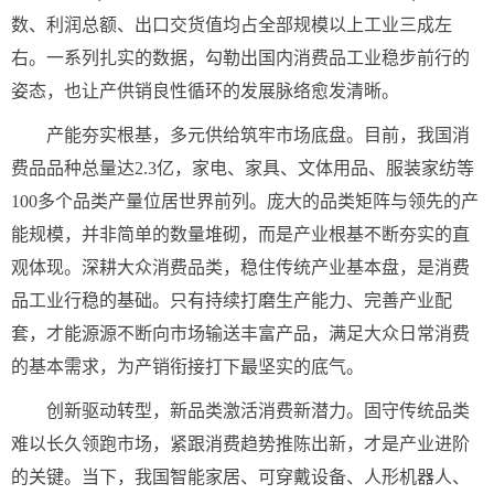
数、利润总额、出口交货值均占全部规模以上工业三成左
右。一系列扎实的数据，勾勒出国内消费品工业稳步前行的
姿态，也让产供销良性循环的发展脉络愈发清晰。
产能夯实根基，多元供给筑牢市场底盘。目前，我国消
费品品种总量达2.3亿，家电、家具、文体用品、服装家纺等
100多个品类产量位居世界前列。庞大的品类矩阵与领先的产
能规模，并非简单的数量堆砌，而是产业根基不断夯实的直
观体现。深耕大众消费品类，稳住传统产业基本盘，是消费
品工业行稳的基础。只有持续打磨生产能力、完善产业配
套，才能源源不断向市场输送丰富产品，满足大众日常消费
的基本需求，为产销衔接打下最坚实的底气。
创新驱动转型，新品类激活消费新潜力。固守传统品类
难以长久领跑市场，紧跟消费趋势推陈出新，才是产业进阶
的关键。当下，我国智能家居、可穿戴设备、人形机器人、