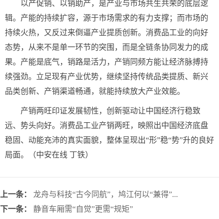
以产促销、以销助产，是产业与市场共生共荣的底层逻
辑。产能的持续扩容，源于市场需求的有力支撑；而市场的
持续火热，又反过来倒逼产业提质创新。消费品工业的向好
态势，从来不是单一环节的突围，而是全链条协同发力的成
果。产能是底气，销路是活力，产销同频方能让经济脉搏持
续强劲。立足现有产业优势，继续坚持传统品类提质、新兴
品类创新、产销渠道畅通，就能持续放大产业效能。
产销两旺印证发展韧性，创新驱动让中国经济行稳致
远、势头向好。消费品工业产销两旺，映照出中国经济底盘
稳固、动能充沛的真实面貌，整体呈现出“形”稳“势”升的良好
局面。（中安在线 丁铁）
上一条：
龙舟与科技“古今同航”，鸠江何以“兼得”...
下一条：
静音车厢需“自觉”更需“规矩”