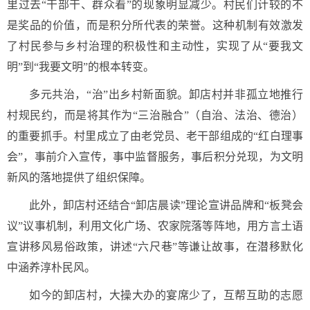
里过去“干部干、群众看”的现象明显减少。村民们计较的不
是奖品的价值，而是积分所代表的荣誉。这种机制有效激发
了村民参与乡村治理的积极性和主动性，实现了从“要我文
明”到“我要文明”的根本转变。
多元共治，“治”出乡村新面貌。卸店村并非孤立地推行
村规民约，而是将其作为“三治融合”（自治、法治、德治）
的重要抓手。村里成立了由老党员、老干部组成的“红白理事
会”，事前介入宣传，事中监督服务，事后积分兑现，为文明
新风的落地提供了组织保障。
此外，卸店村还结合“卸店晨读”理论宣讲品牌和“板凳会
议”议事机制，利用文化广场、农家院落等阵地，用方言土语
宣讲移风易俗政策，讲述“六尺巷”等谦让故事，在潜移默化
中涵养淳朴民风。
如今的卸店村，大操大办的宴席少了，互帮互助的志愿