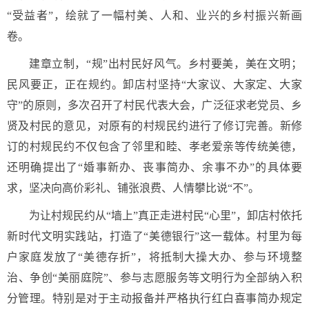
“受益者”，绘就了一幅村美、人和、业兴的乡村振兴新画
卷。
建章立制，“规”出村民好风气。乡村要美，美在文明；
民风要正，正在规约。卸店村坚持“大家议、大家定、大家
守”的原则，多次召开了村民代表大会，广泛征求老党员、乡
贤及村民的意见，对原有的村规民约进行了修订完善。新修
订的村规民约不仅包含了邻里和睦、孝老爱亲等传统美德，
还明确提出了“婚事新办、丧事简办、余事不办”的具体要
求，坚决向高价彩礼、铺张浪费、人情攀比说“不”。
为让村规民约从“墙上”真正走进村民“心里”，卸店村依托
新时代文明实践站，打造了“美德银行”这一载体。村里为每
户家庭发放了“美德存折”，将抵制大操大办、参与环境整
治、争创“美丽庭院”、参与志愿服务等文明行为全部纳入积
分管理。特别是对于主动报备并严格执行红白喜事简办规定