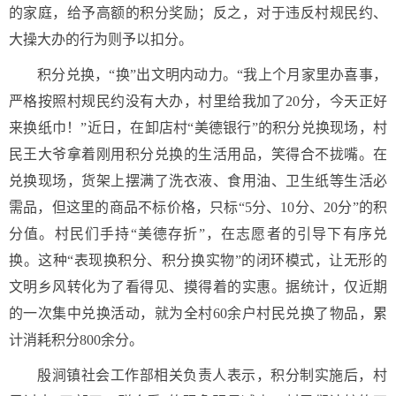
的家庭，给予高额的积分奖励；反之，对于违反村规民约、
大操大办的行为则予以扣分。
积分兑换，“换”出文明内动力。“我上个月家里办喜事，
严格按照村规民约没有大办，村里给我加了20分，今天正好
来换纸巾！”近日，在卸店村“美德银行”的积分兑换现场，村
民王大爷拿着刚用积分兑换的生活用品，笑得合不拢嘴。
在
兑换现场，货架上摆满了洗衣液、食用油、卫生纸等生活必
需品，但这里的商品不标价格，只标“5分、10分、20分”的积
分值。村民们手持“美德存折”，在志愿者的引导下有序兑
换。这种“表现换积分、积分换实物”的闭环模式，让无形的
文明乡风转化为了看得见、摸得着的实惠。据统计，仅近期
的一次集中兑换活动，就为全村60余户村民兑换了物品，累
计消耗积分800余分。
殷涧镇社会工作部相关负责人表示，积分制实施后，村