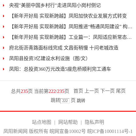
央视"美丽中国乡村行"走进凤阳小岗村侧记
【新年开好局 实现新跨越】凤阳加快农业发展方式转变
【新年开好局 实现新跨越】凤阳推进“畅通凤阳建设” 构建...
【新年开好局 实现新跨越】工业篇一：凤阳适应新常态谋取...
府北街沥青路面标线完成 文昌街稍慢 十问老城改造
凤阳县投资3亿建设水利设施（图/文）
凤阳：总投资360万元改造5座危桥顺利完工通车
首页
上一页
下一页
尾页
总共
235
页 当前第
222
/
235
页
跳转
页
站点地图
|
网站帮助
|
隐私声明
凤阳新闻网 版权所有 皖网宣备10002号
皖ICP备10001114号-1