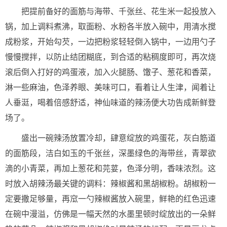
把提前备好的面筋与海带、千张丝、花生米一起投放入
锅，加上调料煮沸，取面粉、水粉各半放入碗中，用清水搅
成粉浆，开始勾芡，一边把粉浆轻轻倒入锅中，一边用勺子
慢慢搅拌，以防止结团糊底，到合适的粘稠度即可，再次烧
滚后倒入打好的鸡蛋液，加入火腿肠、馓子、葱花和香菜，
淋一些麻油，色泽养眼、美味可口，看着让人生津，闻着让
人垂涏，喝着倍感舒适，神仙味道的辣汤便大功告成新鲜登
场了。
盛出一碗辣汤放置冷却，肆意绽放的鸡蛋花，灰白筋道
的面筋段，洁白如玉的千张丝，深墨绿色的海带丝，青翠欲
滴的小青菜，再加上葱花和芫荽，色泽分明，香味浓烈。这
时放入胡辣汤最关键的调料：辣椒酱和黑胡椒粉。胡椒粉一
定要撒足够量，再窊一勺辣椒酱放入碗里，鲜艳的红色迅速
在碗中漫溢，仿佛是一幅天然的水墨里顿时绽放出的一朵鲜