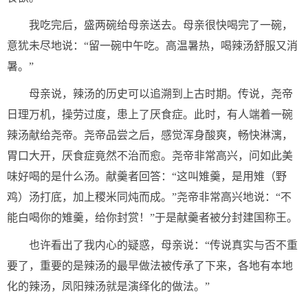
我吃完后，盛两碗给母亲送去。母亲很快喝完了一碗，
意犹未尽地说：“留一碗中午吃。高温暑热，喝辣汤舒服又消
暑。”
母亲说，辣汤的历史可以追溯到上古时期。传说，尧帝
日理万机，操劳过度，患上了厌食症。此时，有人端着一碗
辣汤献给尧帝。尧帝品尝之后，感觉浑身酸爽，畅快淋漓，
胃口大开，厌食症竟然不治而愈。尧帝非常高兴，问如此美
味好喝的是什么汤。献羹者回答：“这叫雉羹，是用雉（野
鸡）汤打底，加上稷米同炖而成。”尧帝非常高兴地说：“不
能白喝你的雉羹，给你封赏！”于是献羹者被分封建国称王。
也许看出了我内心的疑惑，母亲说：“传说真实与否不重
要了，重要的是辣汤的最早做法被传承了下来，各地有本地
化的辣汤，凤阳辣汤就是演绎化的做法。”