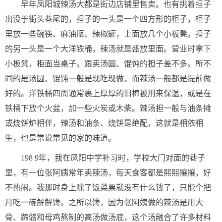
早年凤阳城辣汤大都是街边店铺里售卖。也有挑着担子
出没于街头巷尾的，担子的一头是一个四方形的柜子，柜子
里放一些碗筷、麻油瓶、辣椒罐，上面放几个小板凳。担子
的另一头是一个大洋铁桶，辣汤就是盛放里面。营业时拿下
小板凳，柜面当桌子。跟卖汤圆、馄饨的担子差不多。所不
同的是汤圆、馄饨一般是现吃现做，而辣汤一般都是提前做
好的。洋铁桶四周通常裹上厚厚的旧棉被用来保温，或是在
铁桶下放个火盆，加一些火炭或木柴。辣汤担一般与油条摊
或烧饼炉相伴，辣汤和油条、烧饼是绝配，这就是相依相
生，也是常说常见的家的味道。
198 9年，我在凤阳中学补习时，学校大门对面的巷子
里，有一位张阿姨常年卖辣汤，每天食客都是熙熙攘攘，好
不热闹。我那时身上除了饭菜票就没有什么钱了，只能个把
月吃一碗解解馋。之所以馋，因为张阿姨做的辣汤是用大
骨、蹄髈和母鸡熬制的高汤做汤底，这个汤融合了许多材料