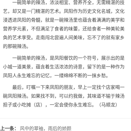
一碗简单的辣汤，浓淡相宜、营养齐全，无需精湛的技
艺，却又是一门精湛的艺术。凤阳作为历史文化名城，文化
浸透进凤阳的骨髓，就是一碗辣汤里也蕴含着满满的美学和
营养学元素，不但满足了食者的味蕾，还给食者一种美轮美
奂的艺术享受。走南闯北尝遍人间美味，忘不了的就有家乡
的那碗辣汤。
一碗简单的辣汤，是凤阳餐饮的一个符号，展示出的是
小城一道美景，蕴含着生活浓浓的诗意，留下的是一种作为
凤阳人永生难忘的记忆，一缕绵绵不断的一抹乡愁。
最后，叮嘱一下来凤阳的朋友，早上一定找个店家喝一
碗凤阳辣汤。如果找不到，可以约我做，其味道不输于辣汤
担子或小吃摊（店），一定会使你永生难忘。（马顺龙）
上一条：
风中的翠袖，雨后的娇颜