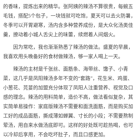
的香味，提炼出来的精华。张阿姨的辣汤不算很贵，每蜿五
毛钱，搭配5个包子，一块钱就可吃饱，夏天可以去火防暑，
冬季可以开胃避寒，汤内含多种营养成份，是大众化汤类佳
羹，撩动着小城人舌尖上的味蕾，续燃着人间烟火。
因为常吃，我也渐渐熟悉了辣汤的做法。盛夏的早晨，
我喜欢用头晚备好的食材做辣汤，够一家人喝上一天。
辣汤的主材是千张丝、面筋条、海带丝、馓子、小青
菜，这几乎是凤阳辣汤多年不变的“套路”，花生米、鸡蛋、
小葱花、芫荽的加盟充分体现了凤阳人注重营养、视觉及口
感的理念。辣汤的用料简单，造价不高，做法看似复杂，其
实简单易操作：家庭版辣汤不需要和面洗面筋，而是购买加
工好的成品面筋，撕成薄如蝉翼、寸长的小段；不需要熬制
荤汤，用自来水做汤底即可。这样的好处既可趁热喝，也可
以冷却后享用，不会吃坏肚子，而且口感更加。