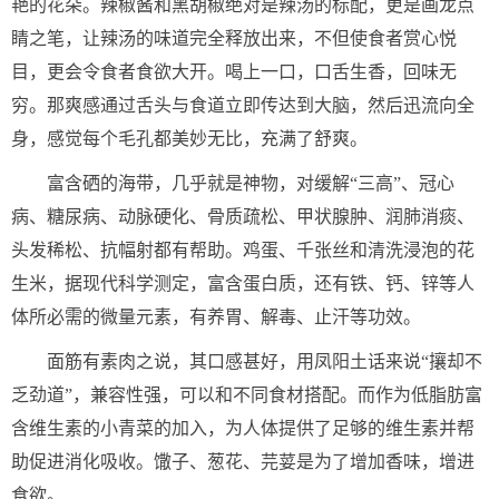
艳的花朵。辣椒酱和黑胡椒绝对是辣汤的标配，更是画龙点
睛之笔，让辣汤的味道完全释放出来，不但使食者赏心悦
目，更会令食者食欲大开。喝上一口，口舌生香，回味无
穷。那爽感通过舌头与食道立即传达到大脑，然后迅流向全
身，感觉每个毛孔都美妙无比，充满了舒爽。
富含硒的海带，几乎就是神物，对缓解“三高”、冠心
病、糖尿病、动脉硬化、骨质疏松、甲状腺肿、润肺消痰、
头发稀松、抗幅射都有帮助。鸡蛋、千张丝和清洗浸泡的花
生米，据现代科学测定，富含蛋白质，还有铁、钙、锌等人
体所必需的微量元素，有养胃、解毒、止汗等功效。
面筋有素肉之说，其口感甚好，用凤阳土话来说“攘却不
乏劲道”，兼容性强，可以和不同食材搭配。而作为低脂肪富
含维生素的小青菜的加入，为人体提供了足够的维生素并帮
助促进消化吸收。馓子、葱花、芫荽是为了增加香味，增进
食欲。